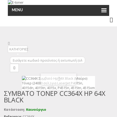
MENU
ΚΑΤΗΓΟΡΙΕΣ
ΣΥΜΒΑΤΌ ΤΌΝΕΡ CC364X HP 64Χ
BLACK
Κατάσταση:
Καινούργιο
Reference:
CC364X