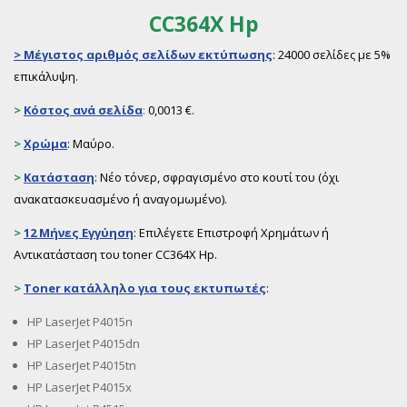
CC364X Hp
>
Μέγιστος αριθμός σελίδων εκτύπωσης
: 24000 σελίδες με 5%
επικάλυψη.
>
Κόστος ανά σελίδα
:
0,0013 €.
>
Χρώμα
: Μαύρο.
>
Κατάσταση
: Νέο τόνερ, σφραγισμένο στο κουτί του (όχι
ανακατασκευασμένο ή αναγομωμένο).
>
12 Μήνες Εγγύηση
: Επιλέγετε Επιστροφή Χρημάτων ή
Αντικατάσταση του toner CC364X Hp.
>
Toner
κατάλληλο για τους εκτυπωτές
:
HP LaserJet P4015n
HP LaserJet P4015dn
HP LaserJet P4015tn
HP LaserJet P4015x