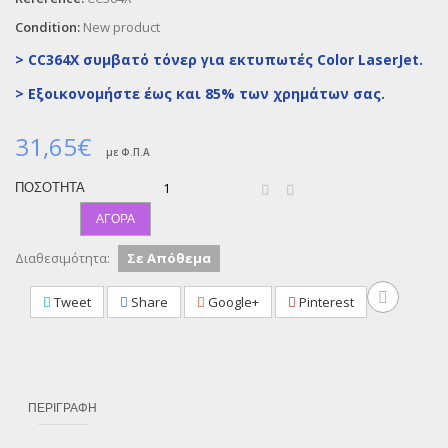
Condition:
New product
> CC364X συμβατό τόνερ για εκτυπωτές Color LaserJet.
>
Εξοικονομήστε έως και 85% των χρημάτων σας.
31,65€
με Φ.Π.Α
ΠΟΣΌΤΗΤΑ
ΑΓΟΡΆ
Διαθεσιμότητα:
Σε Απόθεμα
Tweet
Share
Google+
Pinterest
ΠΕΡΙΓΡΑΦΉ