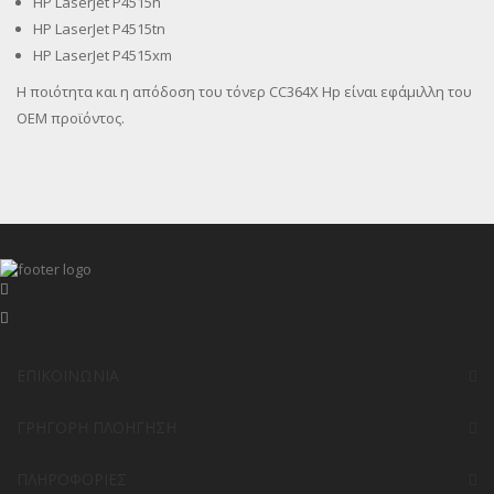
HP LaserJet P4515n
HP LaserJet P4515tn
HP LaserJet P4515xm
Η ποιότητα και η απόδοση του τόνερ CC364X Hp είναι εφάμιλλη του
OEM προϊόντος.
ΕΠΙΚΟΙΝΩΝΊΑ
ΓΡΉΓΟΡΗ ΠΛΟΉΓΗΣΗ
ΠΛΗΡΟΦΟΡΊΕΣ