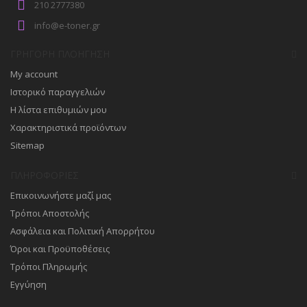
210 2777380
info@e-toner.gr
ΓΡΉΓΟΡΗ ΠΛΟΉΓΗΣΗ
My account
Ιστορικό παραγγελιών
Η λίστα επιθυμιών μου
Χαρακτηριστικά προϊόντων
Sitemap
ΠΛΗΡΟΦΟΡΊΕΣ
Επικοινωνήστε μαζί μας
Τρόποι Αποστολής
Ασφάλεια και Πολιτική Απορρήτου
Όροι και Προϋποθέσεις
Τρόποι Πληρωμής
Εγγύηση