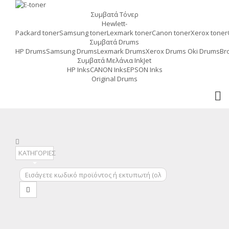
Συμβατά Τόνερ
MENU
Hewlett-
Packard toner
Samsung toner
Lexmark toner
Canon toner
Xerox toner
Συμβατά Drums
HP Drums
Samsung Drums
Lexmark Drums
Xerox Drums
Oki Drums
Br
Συμβατά Μελάνια InkJet
HP Inks
CANON Inks
EPSON Inks
Original Drums
ΚΑΤΗΓΟΡΙΕΣ