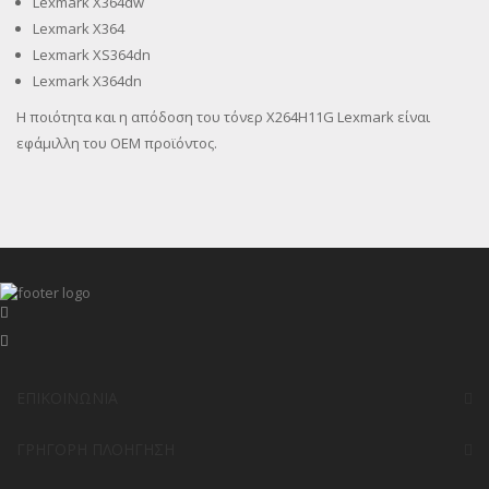
Lexmark X364dw
Lexmark X364
Lexmark XS364dn
Lexmark X364dn
Η ποιότητα και η απόδοση του τόνερ X264H11G Lexmark είναι
εφάμιλλη του OEM προϊόντος.
ΕΠΙΚΟΙΝΩΝΊΑ
ΓΡΉΓΟΡΗ ΠΛΟΉΓΗΣΗ