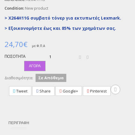
Condition:
New product
> X264H11G συμβατό τόνερ για εκτυπωτές Lexmark.
>
Εξοικονομήστε έως και 85% των χρημάτων σας.
24,70€
με Φ.Π.Α
ΠΟΣΌΤΗΤΑ
ΑΓΟΡΆ
Διαθεσιμότητα:
Σε Απόθεμα
Tweet
Share
Google+
Pinterest
ΠΕΡΙΓΡΑΦΉ