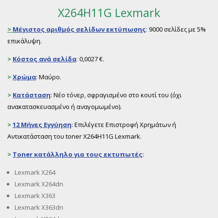
X264H11G Lexmark
>
Μέγιστος αριθμός σελίδων εκτύπωσης
:
9000 σελίδες με 5%
επικάλυψη.
>
Κόστος ανά σελίδα
:
0,0027 €.
>
Χρώμα
: Μαύρο.
>
Κατάσταση
: Νέο τόνερ, σφραγισμένο στο κουτί του (όχι
ανακατασκευασμένο ή αναγομωμένο).
>
12 Μήνες Εγγύηση
: Επιλέγετε Επιστροφή Χρημάτων ή
Αντικατάσταση του toner X264H11G Lexmark.
>
Toner
κατάλληλο για τους εκτυπωτές
:
Lexmark X264
Lexmark X264dn
Lexmark X363
Lexmark X363dn