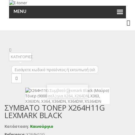
MENU
ΚΑΤΗΓΟΡΙΕΣ
ΣΥΜΒΑΤΌ ΤΌΝΕΡ X264H11G
LEXMARK BLACK
Κατάσταση:
Καινούργιο
Reference:
X264H11G