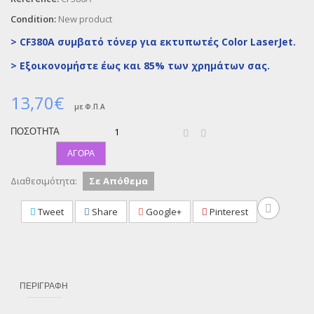
Condition:
New product
> CF380A συμβατό τόνερ για εκτυπωτές Color LaserJet.
>
Εξοικονομήστε έως και 85% των χρημάτων σας.
13,70€
με Φ.Π.Α
ΠΟΣΌΤΗΤΑ
ΑΓΟΡΆ
Διαθεσιμότητα:
Σε Απόθεμα
Tweet
Share
Google+
Pinterest
ΠΕΡΙΓΡΑΦΉ