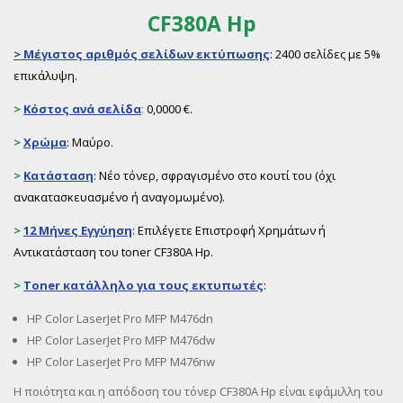
CF380A Hp
>
Μέγιστος αριθμός σελίδων εκτύπωσης
: 2400 σελίδες με 5%
επικάλυψη.
>
Κόστος ανά σελίδα
:
0,0000 €.
>
Χρώμα
: Μαύρο.
>
Κατάσταση
: Νέο τόνερ, σφραγισμένο στο κουτί του (όχι
ανακατασκευασμένο ή αναγομωμένο).
>
12 Μήνες Εγγύηση
: Επιλέγετε Επιστροφή Χρημάτων ή
Αντικατάσταση του toner CF380A Hp.
>
Toner
κατάλληλο για τους εκτυπωτές
:
HP Color LaserJet Pro MFP M476dn
HP Color LaserJet Pro MFP M476dw
HP Color LaserJet Pro MFP M476nw
Η ποιότητα και η απόδοση του τόνερ CF380A Hp είναι εφάμιλλη του