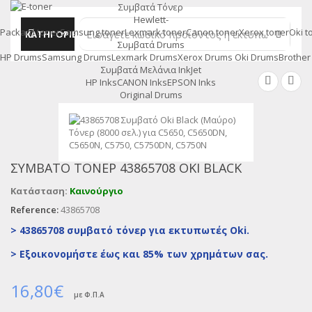
Συμβατά Τόνερ
MENU
Hewlett-
Packard toner
Samsung toner
Lexmark toner
Canon toner
Xerox toner
Oki t
ΚΑΤΗΓΟΡΙΕΣ
Συμβατά Drums
HP Drums
Samsung Drums
Lexmark Drums
Xerox Drums
Oki Drums
Brother
Συμβατά Μελάνια InkJet
HP Inks
CANON Inks
EPSON Inks
Original Drums
ΣΥΜΒΑΤΌ ΤΌΝΕΡ 43865708 OKI BLACK
Κατάσταση:
Καινούργιο
Reference:
43865708
> 43865708 συμβατό τόνερ για εκτυπωτές Oki.
>
Εξοικονομήστε έως και 85% των χρημάτων σας.
16,80€
με Φ.Π.Α