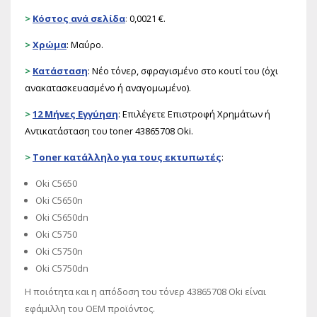
>
Κόστος ανά σελίδα
:
0,0021 €.
>
Χρώμα
: Μαύρο.
>
Κατάσταση
: Νέο τόνερ, σφραγισμένο στο κουτί του (όχι
ανακατασκευασμένο ή αναγομωμένο).
>
12 Μήνες Εγγύηση
: Επιλέγετε Επιστροφή Χρημάτων ή
Αντικατάσταση του toner 43865708 Oki.
>
Toner
κατάλληλο για τους εκτυπωτές
:
Oki C5650
Oki C5650n
Oki C5650dn
Oki C5750
Oki C5750n
Oki C5750dn
Η ποιότητα και η απόδοση του τόνερ 43865708 Oki είναι
εφάμιλλη του OEM προϊόντος.