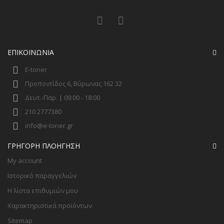
ΕΠΙΚΟΙΝΩΝΊΑ
E-toner
Προποντίδος 6, Βύρωνας 162 32
Δευτ.-Παρ. | 09:00 - 18:00
210 2777380
info@e-toner.gr
ΓΡΉΓΟΡΗ ΠΛΟΉΓΗΣΗ
My account
Ιστορικό παραγγελιών
Η λίστα επιθυμιών μου
Χαρακτηριστικά προϊόντων
Sitemap