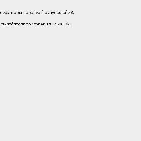
χι ανακατασκευασμένο ή αναγομωμένο).
τικατάσταση του toner 42804506 Oki.