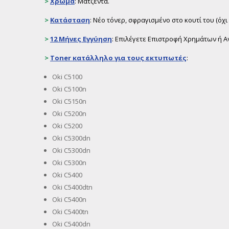
>
Χρώμα
: Ματζέντα.
>
Κατάσταση
: Νέο τόνερ, σφραγισμένο στο κουτί του (ό
>
12 Μήνες Εγγύηση
: Επιλέγετε Επιστροφή Χρημάτων ή Αν
>
Toner
κατάλληλο για τους εκτυπωτές
:
Oki C5100
Oki C5100n
Oki C5150n
Oki C5200n
Oki C5200
Oki C5300dn
Oki C5300dn
Oki C5300n
Oki C5400
Oki C5400dtn
Oki C5400n
Oki C5400tn
Oki C5400dn