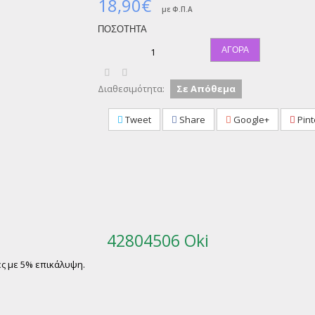
18,90€
με Φ.Π.Α
ΠΟΣΌΤΗΤΑ
ΑΓΟΡΆ
Διαθεσιμότητα:
Σε Απόθεμα
Tweet
Share
Google+
Pint
42804506 Oki
ες με 5% επικάλυψη.