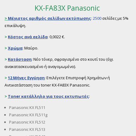
KX-FA83X Panasonic
>
Μέγιστος αριθμός σελίδων εκτύπωσης
: 2500
σελίδες με 5%
επικάλυψη.
>
Κόστος ανά σελίδα
:
0,0022 €.
>
Χρώμα
: Μαύρο.
>
Κατάσταση
: Νέο τόνερ, σφραγισμένο στο κουτί του (όχι
ανακατασκευασμένο ή αναγομωμένο).
>
12 Μήνες Εγγύηση
: Επιλέγετε Επιστροφή Χρημάτων ή
Αντικατάσταση του toner KX-FA83X Panasonic.
>
Toner
κατάλληλο για τους εκτυπωτές
:
Panasonic KX FL511
Panasonic KX FL511g
Panasonic KX FL512
Panasonic KX FL513