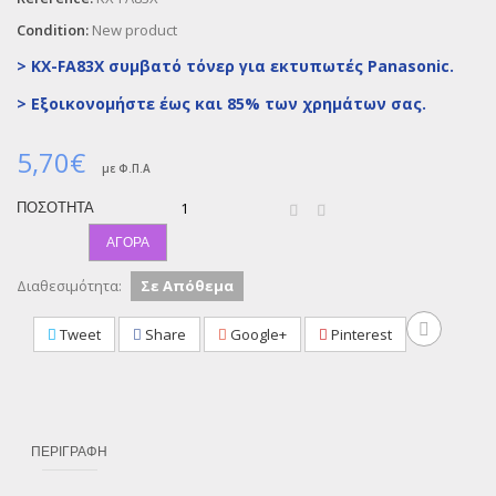
Condition:
New product
> KX-FA83X συμβατό τόνερ για εκτυπωτές Panasonic.
>
Εξοικονομήστε έως και 85% των χρημάτων σας.
5,70€
με Φ.Π.Α
ΠΟΣΌΤΗΤΑ
ΑΓΟΡΆ
Διαθεσιμότητα:
Σε Απόθεμα
Tweet
Share
Google+
Pinterest
ΠΕΡΙΓΡΑΦΉ