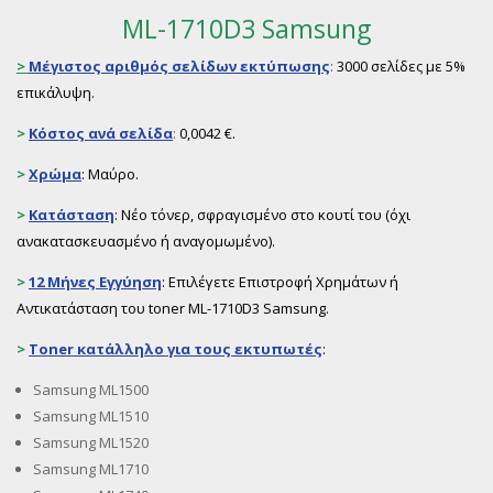
ML-1710D3 Samsung
>
Μέγιστος αριθμός σελίδων εκτύπωσης
:
3000 σελίδες με 5%
επικάλυψη.
>
Κόστος ανά σελίδα
:
0,0042 €.
>
Χρώμα
: Μαύρο.
>
Κατάσταση
: Νέο τόνερ, σφραγισμένο στο κουτί του (όχι
ανακατασκευασμένο ή αναγομωμένο).
>
12 Μήνες Εγγύηση
: Επιλέγετε Επιστροφή Χρημάτων ή
Αντικατάσταση του toner ML-1710D3 Samsung.
>
Toner
κατάλληλο για τους εκτυπωτές
:
Samsung ML1500
Samsung ML1510
Samsung ML1520
Samsung ML1710