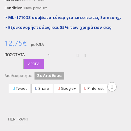
Condition:
New product
> ML-1710D3 συμβατό τόνερ για εκτυπωτές Samsung.
>
Εξοικονομήστε έως και 85% των χρημάτων σας.
12,75€
με Φ.Π.Α
ΠΟΣΌΤΗΤΑ
ΑΓΟΡΆ
Διαθεσιμότητα:
Σε Απόθεμα
Tweet
Share
Google+
Pinterest
ΠΕΡΙΓΡΑΦΉ