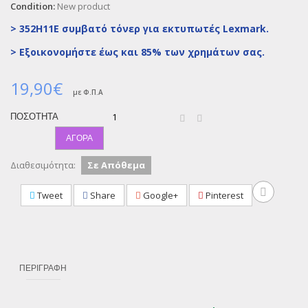
Condition:
New product
> 352H11E συμβατό τόνερ για εκτυπωτές Lexmark.
>
Εξοικονομήστε έως και 85% των χρημάτων σας.
19,90€
με Φ.Π.Α
ΠΟΣΌΤΗΤΑ
ΑΓΟΡΆ
Διαθεσιμότητα:
Σε Απόθεμα
Tweet
Share
Google+
Pinterest
ΠΕΡΙΓΡΑΦΉ