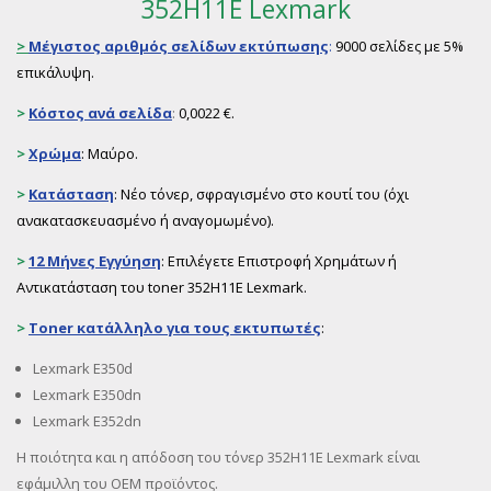
352H11E Lexmark
>
Μέγιστος αριθμός σελίδων εκτύπωσης
:
9000 σελίδες με 5%
επικάλυψη.
>
Κόστος ανά σελίδα
:
0,0022 €.
>
Χρώμα
: Μαύρο.
>
Κατάσταση
: Νέο τόνερ, σφραγισμένο στο κουτί του (όχι
ανακατασκευασμένο ή αναγομωμένο).
>
12 Μήνες Εγγύηση
: Επιλέγετε Επιστροφή Χρημάτων ή
Αντικατάσταση του toner 352H11E Lexmark.
>
Toner
κατάλληλο για τους εκτυπωτές
:
Lexmark E350d
Lexmark E350dn
Lexmark E352dn
Η ποιότητα και η απόδοση του τόνερ 352H11E Lexmark είναι
εφάμιλλη του OEM προϊόντος.