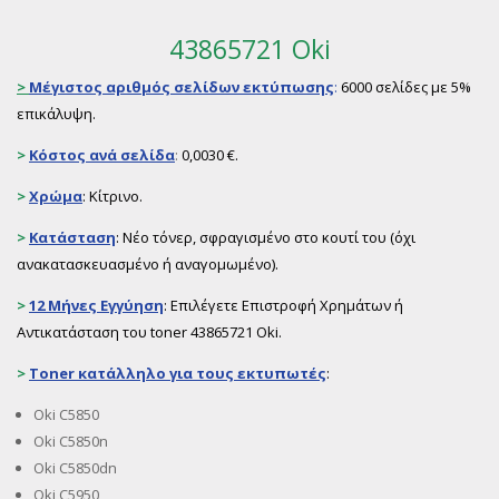
43865721 Oki
>
Μέγιστος αριθμός σελίδων εκτύπωσης
:
6000 σελίδες με 5%
επικάλυψη.
>
Κόστος ανά σελίδα
:
0,0030 €.
>
Χρώμα
: Κίτρινο.
>
Κατάσταση
: Νέο τόνερ, σφραγισμένο στο κουτί του (όχι
ανακατασκευασμένο ή αναγομωμένο).
>
12 Μήνες Εγγύηση
: Επιλέγετε Επιστροφή Χρημάτων ή
Αντικατάσταση του toner 43865721 Oki.
>
Toner
κατάλληλο για τους εκτυπωτές
:
Oki C5850
Oki C5850n
Oki C5850dn
Oki C5950