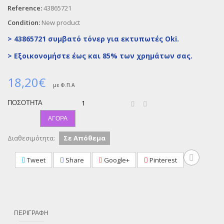
Reference:
43865721
Condition:
New product
> 43865721 συμβατό τόνερ για εκτυπωτές Oki.
>
Εξοικονομήστε έως και 85% των χρημάτων σας.
18,20€
με Φ.Π.Α
ΠΟΣΌΤΗΤΑ
ΑΓΟΡΆ
Διαθεσιμότητα:
Σε Απόθεμα
Tweet
Share
Google+
Pinterest
ΠΕΡΙΓΡΑΦΉ