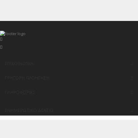
ΕΠΙΚΟΙΝΩΝΊΑ
ΓΡΉΓΟΡΗ ΠΛΟΉΓΗΣΗ
ΠΛΗΡΟΦΟΡΊΕΣ
ΕΝΗΜΕΡΩΤΙΚΌ ΔΕΛΤΊΟ
Copyright @ 2017
e-toner
. All rights reserved