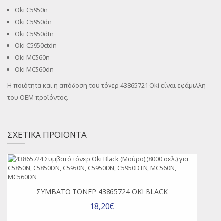
Oki C5950n
Oki C5950dn
Oki C5950dtn
Oki C5950ctdn
Oki MC560n
Oki MC560dn
Η ποιότητα και η απόδοση του τόνερ 43865721 Oki είναι εφάμιλλη
του OEM προϊόντος.
ΣΧΕΤΙΚΑ ΠΡΟΙΟΝΤΑ
ΣΥΜΒΑΤΌ ΤΌΝΕΡ 43865724 OKI BLACK
18,20€