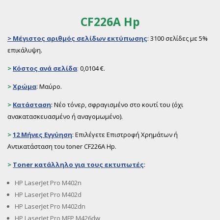
CF226A Hp
>
Μέγιστος αριθμός σελίδων εκτύπωσης
: 3100 σελίδες με 5%
επικάλυψη.
>
Κόστος ανά σελίδα
:
0,0104 €.
>
Χρώμα
: Μαύρο.
>
Κατάσταση
: Νέο τόνερ, σφραγισμένο στο κουτί του (όχι
ανακατασκευασμένο ή αναγομωμένο).
>
12 Μήνες Εγγύηση
: Επιλέγετε Επιστροφή Χρημάτων ή
Αντικατάσταση του toner CF226A Hp.
>
Toner
κατάλληλο για τους εκτυπωτές
:
HP LaserJet Pro M402n
HP LaserJet Pro M402d
HP LaserJet Pro M402dn
HP LaserJet Pro MFP M426dw