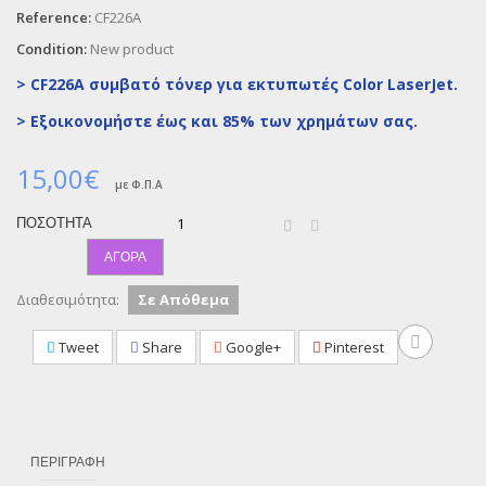
Reference:
CF226A
Condition:
New product
> CF226A συμβατό τόνερ για εκτυπωτές Color LaserJet.
>
Εξοικονομήστε έως και 85% των χρημάτων σας.
15,00€
με Φ.Π.Α
ΠΟΣΌΤΗΤΑ
ΑΓΟΡΆ
Διαθεσιμότητα:
Σε Απόθεμα
Tweet
Share
Google+
Pinterest
ΠΕΡΙΓΡΑΦΉ