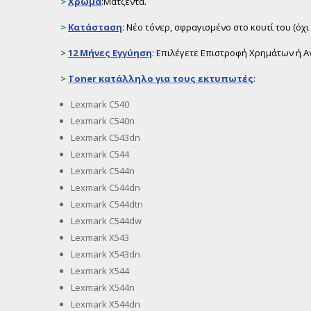
>
Χρώμα
:Ματζέντα.
>
Κατάσταση
: Νέο τόνερ, σφραγισμένο στο κουτί του (ό
>
12 Μήνες Εγγύηση
: Επιλέγετε Επιστροφή Χρημάτων ή Α
>
Toner
κατάλληλο για τους εκτυπωτές
:
Lexmark C540
Lexmark C540n
Lexmark C543dn
Lexmark C544
Lexmark C544n
Lexmark C544dn
Lexmark C544dtn
Lexmark C544dw
Lexmark X543
Lexmark X543dn
Lexmark X544
Lexmark X544n
Lexmark X544dn