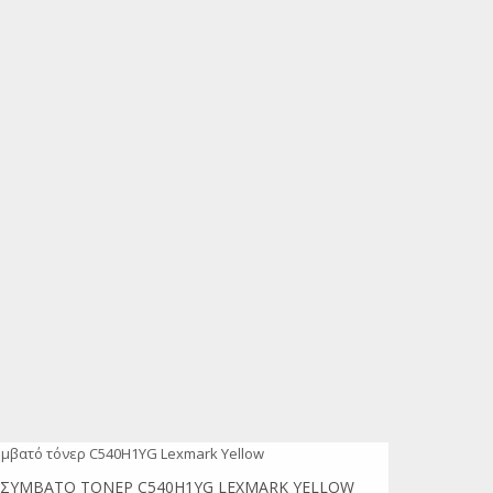
ΣΥΜΒΑΤΌ ΤΌΝΕΡ C540H1YG LEXMARK YELLOW