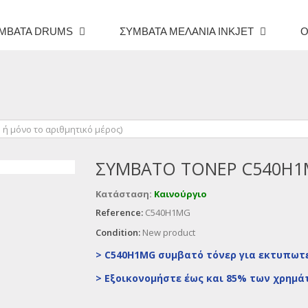
ΜΒΑΤΆ DRUMS
ΣΥΜΒΑΤΆ ΜΕΛΆΝΙΑ INKJET
O
ΣΥΜΒΑΤΌ ΤΌΝΕΡ C540H1
Κατάσταση:
Καινούργιο
Reference:
C540H1MG
Condition:
New product
> C540H1MG συμβατό τόνερ για εκτυπωτέ
>
Εξοικονομήστε έως και 85% των χρημά