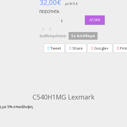
32,00€
με Φ.Π.Α
ΠΟΣΌΤΗΤΑ
ΑΓΟΡΆ
Διαθεσιμότητα:
Σε Απόθεμα
Tweet
Share
Google+
Pint
C540H1MG Lexmark
ες με 5% επικάλυψη.