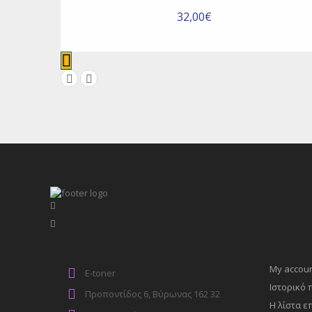
32,00€
My accou
E-toner
Ιστορικό
Προποντίδος 6, Βύρωνας 162 32
Η λίστα ε