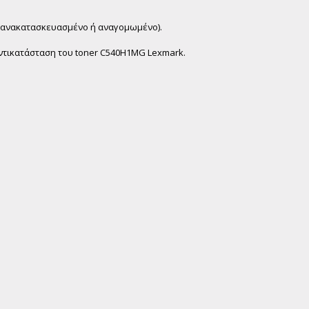
χι ανακατασκευασμένο ή αναγομωμένο).
ντικατάσταση του toner C540H1MG Lexmark.