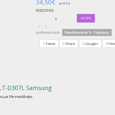
34,50€
με Φ.Π.Α
ΠΟΣΌΤΗΤΑ
ΑΓΟΡΆ
Διαθεσιμότητα:
Παράδοση σε 5 - 7 Ημέρες
Tweet
Share
Google+
Pint
Samsung
δες με 5% επικάλυψη.