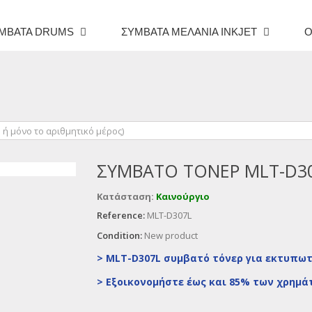
ΜΒΑΤΆ DRUMS
ΣΥΜΒΑΤΆ ΜΕΛΆΝΙΑ INKJET
O
ΣΥΜΒΑΤΌ ΤΌΝΕΡ MLT-D3
Κατάσταση:
Καινούργιο
Reference:
MLT-D307L
Condition:
New product
> MLT-D307L συμβατό τόνερ για εκτυπω
>
Εξοικονομήστε έως και 85% των χρημά