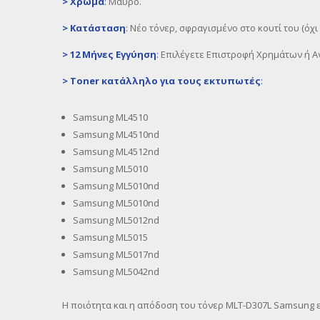
>
Χρώμα
:
Μαύρο.
>
Κατάσταση
:
Νέο τόνερ, σφραγισμένο στο κουτί του (όχ
>
12 Μήνες Εγγύηση
:
Επιλέγετε Επιστροφή Χρημάτων ή Αν
>
Toner
κατάλληλο για τους εκτυπωτές
:
Samsung ML4510
Samsung ML4510nd
Samsung ML4512nd
Samsung ML5010
Samsung ML5010nd
Samsung ML5010nd
Samsung ML5012nd
Samsung ML5015
Samsung ML5017nd
Samsung ML5042nd
Η ποιότητα και η απόδοση του τόνερ MLT-D307L Samsung ε