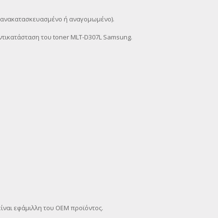
ι ανακατασκευασμένο ή αναγομωμένο).
τικατάσταση του toner MLT-D307L Samsung.
ίναι εφάμιλλη του OEM προϊόντος.