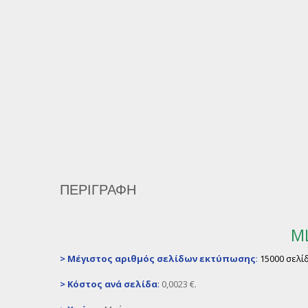
ΠΕΡΙΓΡΑΦΉ
MLT-D307L 
>
Μέγιστος αριθμός σελίδων εκτύπωσης
:
15000 σελί
>
Κόστος ανά σελίδα
:
0,0023 €.