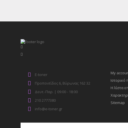
My accou
E-toner
Ιστορικό
Προποντίδος 6, Βύρωνας 162 32
Η λίστα ε
Δευτ.-Παρ. | 09:00 - 18:00
Χαρακτηρ
210 2777380
Sitemap
info@e-toner.gr