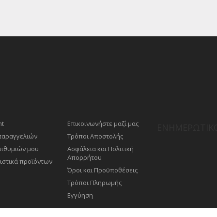
nt
Επικοινωνήστε μαζί μας
ΕΝΗΜΕΡΩΤΙΚΌ
 παραγγελιών
Τρόποι Αποστολής
πιθυμιών μου
Ασφάλεια και Πολιτική
Απορρήτου
ιστικά προϊόντων
Όροι και Προϋποθέσεις
Τρόποι Πληρωμής
Εγγύηση