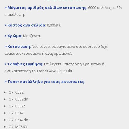
>
Μέγιστος αριθμός σελίδων εκτύπωσης
:
6
000 σελίδες με 5%
επικάλυψη.
>
Κόστος ανά σελίδα
:
0,0069 €.
>
Χρώμα
:
Ματζέντα.
>
Κατάσταση
:
Νέο τόνερ, σφραγισμένο στο κουτί του (όχι
ανακατασκευασμένο ή αναγομωμένο).
>
12 Μήνες Εγγύηση
:
Επιλέγετε Επιστροφή Χρημάτων ή
Αντικατάσταση του toner 46490606 Oki.
>
Toner
κατάλληλο για τους εκτυπωτές
:
Oki C532
Oki C532dn
Oki C532t
Oki C542
Oki C542dn
Oki MC563