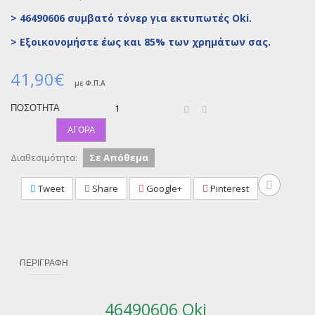
> 46490606 συμβατό τόνερ για εκτυπωτές Oki.
>
Εξοικονομήστε έως και 85% των χρημάτων σας.
41,90€
με Φ.Π.Α
ΠΟΣΌΤΗΤΑ
ΑΓΟΡΆ
Διαθεσιμότητα:
Σε Απόθεμα
Tweet
Share
Google+
Pinterest
ΠΕΡΙΓΡΑΦΉ
46490606 Oki