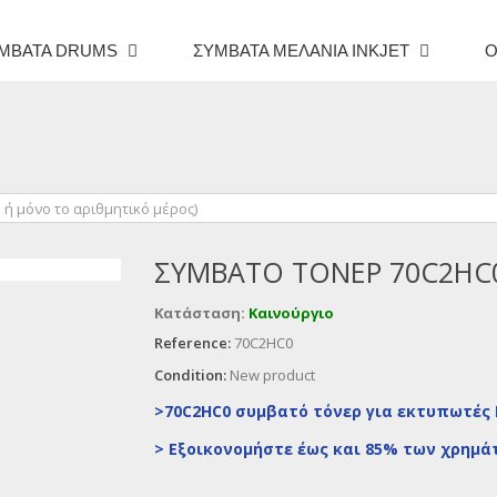
ΜΒΑΤΆ DRUMS
ΣΥΜΒΑΤΆ ΜΕΛΆΝΙΑ INKJET
O
ΣΥΜΒΑΤΌ ΤΌΝΕΡ 70C2HC
Κατάσταση:
Καινούργιο
Reference:
70C2HC0
Condition:
New product
>70C2HC0 συμβατό τόνερ για εκτυπωτές
>
Εξοικονομήστε έως και 85% των χρημά