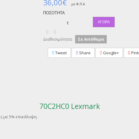
36,00€
με Φ.Π.Α
ΠΟΣΌΤΗΤΑ
ΑΓΟΡΆ
Διαθεσιμότητα:
Σε Απόθεμα
Tweet
Share
Google+
Pint
70C2HC0 Lexmark
ες με 5% επικάλυψη.