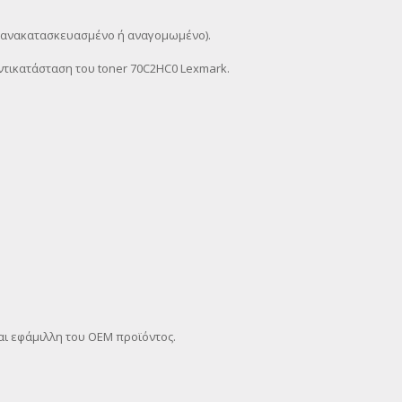
χι ανακατασκευασμένο ή αναγομωμένο).
τικατάσταση του toner 70C2HC0 Lexmark.
αι εφάμιλλη του OEM προϊόντος.