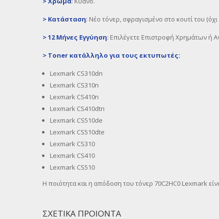
>
Χρώμα
:
Κυανό.
>
Κατάσταση
:
Νέο τόνερ, σφραγισμένο στο κουτί του (ό
>
12 Μήνες Εγγύηση
:
Επιλέγετε Επιστροφή Χρημάτων ή Αν
>
Toner
κατάλληλο για τους εκτυπωτές:
Lexmark CS310dn
Lexmark CS310n
Lexmark CS410n
Lexmark CS410dtn
Lexmark CS510de
Lexmark CS510dte
Lexmark CS310
Lexmark CS410
Lexmark CS510
Η ποιότητα και η απόδοση του τόνερ 70C2HC0 Lexmark είν
ΣΧΕΤΙΚΑ ΠΡΟΙΟΝΤΑ