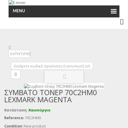
MENU
ΚΑΤΗΓΟΡΙΕΣ
ΣΥΜΒΑΤΌ ΤΌΝΕΡ 70C2HM0
LEXMARK MAGENTA
Κατάσταση:
Καινούργιο
Reference:
70C2HM0
Condition:
New product