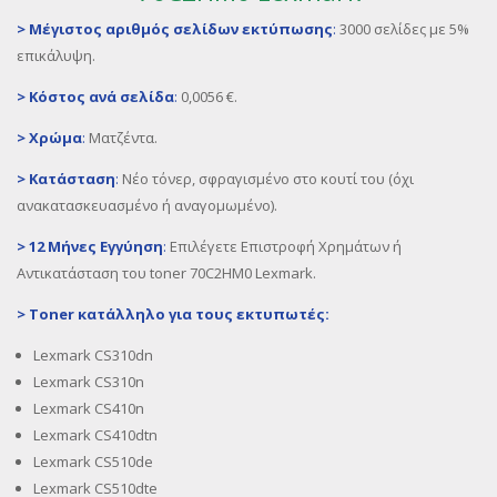
>
Μέγιστος αριθμός σελίδων εκτύπωσης
:
3000 σελίδες με 5%
επικάλυψη.
>
Κόστος ανά σελίδα
:
0,0056 €.
>
Χρώμα
:
Mατζέντα.
>
Κατάσταση
:
Νέο τόνερ, σφραγισμένο στο κουτί του (όχι
ανακατασκευασμένο ή αναγομωμένο).
>
12 Μήνες Εγγύηση
:
Επιλέγετε Επιστροφή Χρημάτων ή
Αντικατάσταση του toner 70C2HM0 Lexmark.
>
Toner
κατάλληλο για τους εκτυπωτές:
Lexmark CS310dn
Lexmark CS310n
Lexmark CS410n
Lexmark CS410dtn
Lexmark CS510de
Lexmark CS510dte