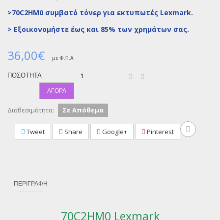
>70C2HM0 συμβατό τόνερ για εκτυπωτές Lexmark.
>
Εξοικονομήστε έως και 85% των χρημάτων σας.
36,00€
με Φ.Π.Α
ΠΟΣΌΤΗΤΑ
ΑΓΟΡΆ
Διαθεσιμότητα:
Σε Απόθεμα
Tweet
Share
Google+
Pinterest
ΠΕΡΙΓΡΑΦΉ
70C2HM0 Lexmark