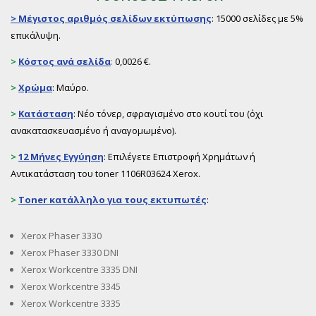
>
Μέγιστος αριθμός σελίδων εκτύπωσης
: 15000 σελίδες με 5%
επικάλυψη.
>
Κόστος ανά σελίδα
:
0,0026 €.
>
Χρώμα
: Μαύρο.
>
Κατάσταση
: Νέο τόνερ, σφραγισμένο στο κουτί του (όχι
ανακατασκευασμένο ή αναγομωμένο).
>
12 Μήνες Εγγύηση
: Επιλέγετε Επιστροφή Χρημάτων ή
Αντικατάσταση του toner 1106R03624 Xerox.
>
Toner
κατάλληλο για τους εκτυπωτές
:
Xerox Phaser 3330
Xerox Phaser 3330 DNI
Xerox Workcentre 3335 DNI
Xerox Workcentre 3345
Xerox Workcentre 3335