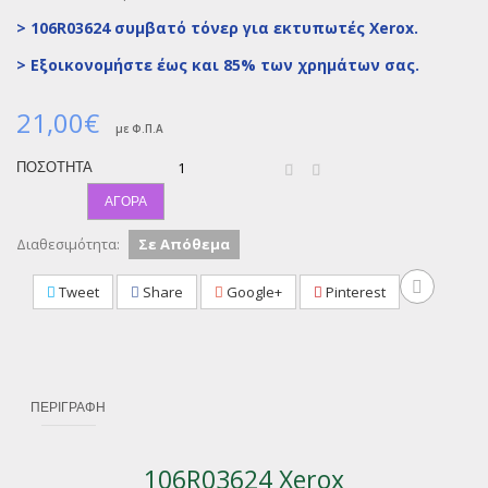
> 106R03624 συμβατό τόνερ για εκτυπωτές Xerox.
>
Εξοικονομήστε έως και 85% των χρημάτων σας.
21,00€
με Φ.Π.Α
ΠΟΣΌΤΗΤΑ
ΑΓΟΡΆ
Διαθεσιμότητα:
Σε Απόθεμα
Tweet
Share
Google+
Pinterest
ΠΕΡΙΓΡΑΦΉ
106R03624 Xerox