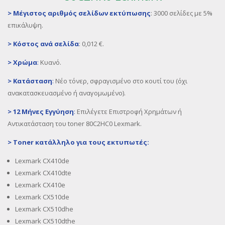
>
Μέγιστος αριθμός σελίδων εκτύπωσης
:
3000 σελίδες με 5%
επικάλυψη.
>
Κόστος ανά σελίδα
:
0,012 €.
>
Χρώμα
:
Κυανό.
>
Κατάσταση
:
Νέο τόνερ, σφραγισμένο στο κουτί του (όχι
ανακατασκευασμένο ή αναγομωμένο).
>
12 Μήνες Εγγύηση
:
Επιλέγετε Επιστροφή Χρημάτων ή
Αντικατάσταση του toner 80C2HC0 Lexmark.
>
Toner
κατάλληλο για τους εκτυπωτές:
Lexmark CX410de
Lexmark CX410dte
Lexmark CX410e
Lexmark CX510de
Lexmark CX510dhe
Lexmark CX510dthe