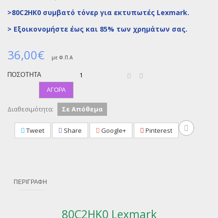
>80C2HK0 συμβατό τόνερ για εκτυπωτές Lexmark.
>
Εξοικονομήστε έως και 85% των χρημάτων σας.
36,00€
με Φ.Π.Α
ΠΟΣΌΤΗΤΑ
ΑΓΟΡΆ
Διαθεσιμότητα:
Σε Απόθεμα
Tweet
Share
Google+
Pinterest
ΠΕΡΙΓΡΑΦΉ
80C2HK0 Lexmark