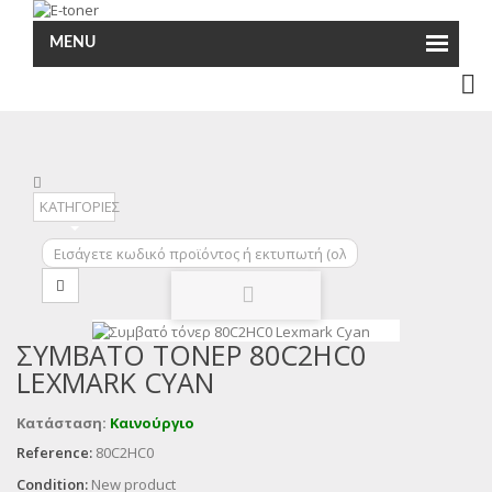
MENU
ΚΑΤΗΓΟΡΙΕΣ
ΣΥΜΒΑΤΌ ΤΌΝΕΡ 80C2HC0
LEXMARK CYAN
Κατάσταση:
Καινούργιο
Reference:
80C2HC0
Condition:
New product