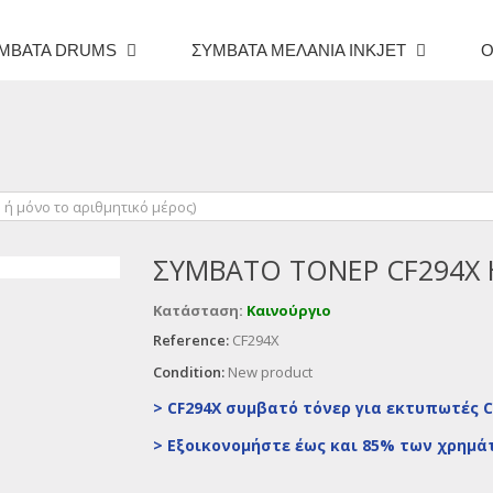
ΜΒΑΤΆ DRUMS
ΣΥΜΒΑΤΆ ΜΕΛΆΝΙΑ INKJET
O
ΣΥΜΒΑΤΌ ΤΌΝΕΡ CF294X 
Κατάσταση:
Καινούργιο
Reference:
CF294X
Condition:
New product
> CF294X συμβατό τόνερ για εκτυπωτές Co
>
Εξοικονομήστε έως και 85% των χρημά