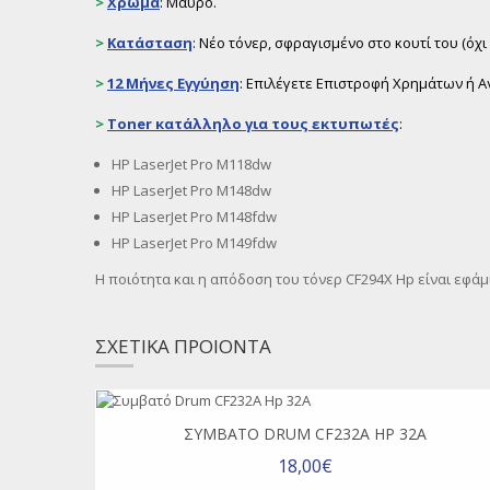
>
Χρώμα
: Μαύρο.
>
Κατάσταση
: Νέο τόνερ, σφραγισμένο στο κουτί του (ό
>
12 Μήνες Εγγύηση
: Επιλέγετε Επιστροφή Χρημάτων ή Α
>
Toner
κατάλληλο για τους εκτυπωτές
:
HP LaserJet Pro M118dw
HP LaserJet Pro M148dw
HP LaserJet Pro M148fdw
HP LaserJet Pro M149fdw
Η ποιότητα και η απόδοση του τόνερ CF294X Hp είναι εφά
ΣΧΕΤΙΚΑ ΠΡΟΙΟΝΤΑ
ΣΥΜΒΑΤΌ DRUM CF232A HP 32A
18,00€