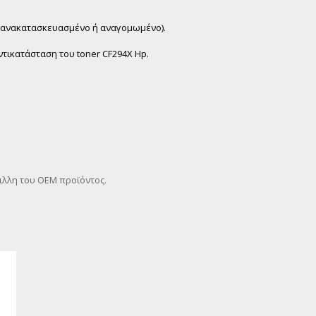
χι ανακατασκευασμένο ή αναγομωμένο).
ντικατάσταση του toner CF294X Hp.
μιλλη του OEM προϊόντος.