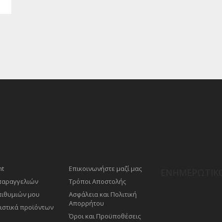
nt
Επικοινωνήστε μαζί μας
ΕΝΗΜΕΡΩΤΙΚΌ
 παραγγελιών
Τρόποι Αποστολής
πιθυμιών μου
Ασφάλεια και Πολιτική
Απορρήτου
ιστικά προϊόντων
Όροι και Προϋποθέσεις