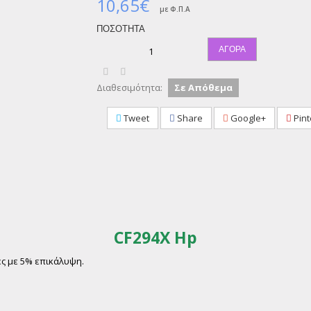
10,65€
με Φ.Π.Α
ΠΟΣΌΤΗΤΑ
ΑΓΟΡΆ
Διαθεσιμότητα:
Σε Απόθεμα
Tweet
Share
Google+
Pint
CF294X Hp
δες με 5% επικάλυψη.