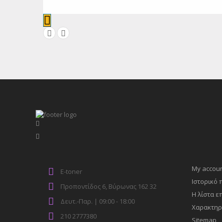
My accou
E-toner
Ιστορικό
Προποντίδος 6, Βύρωνας 162 32
Η λίστα ε
Δευτ.-Παρ. | 09:00 - 18:00
Χαρακτηρ
210 2777380
Sitemap