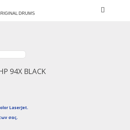
RIGINAL DRUMS
HP 94X BLACK
lor LaserJet.
των σας.