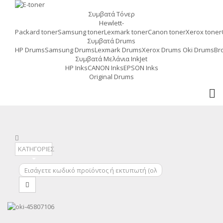
Συμβατά Τόνερ
MENU
Hewlett-
Packard toner
Samsung toner
Lexmark toner
Canon toner
Xerox toner
Συμβατά Drums
HP Drums
Samsung Drums
Lexmark Drums
Xerox Drums
Oki Drums
Br
Συμβατά Μελάνια InkJet
HP Inks
CANON Inks
EPSON Inks
Original Drums
ΚΑΤΗΓΟΡΙΕΣ