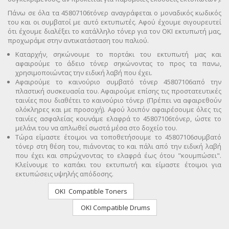
Πάνω σε όλα τα
45807106
τόνερ αναγράφεται ο μοναδικός κωδικός
του και οι συμβατοί με αυτό εκτυπωτές. Αφού έχουμε σιγουρευτεί
ότι έχουμε διαλέξει το κατάλληλο τόνερ για τον OKI εκτυπωτή μας,
προχωράμε στην αντικατάσταση του παλιού.
Καταρχήν, σηκώνουμε το πορτάκι του εκτυπωτή μας και
αφαιρούμε το άδειο τόνερ σηκώνοντας το προς τα πανω,
χρησιμοποιώντας την ειδική λαβή που έχει.
Αφαιρούμε το καινούριο συμβατό τόνερ
45807106
από την
πλαστική συσκευασία του. Αφαιρούμε επίσης τις προστατευτικές
ταινίες που διαθέτει το καινούριο τόνερ (Πρέπει να αφαιρεθούν
ολόκληρες και με προσοχή). Αφού λοιπόν αφαιρέσουμε όλες τις
ταινίες ασφαλείας κουνάμε ελαφρά το
45807106
τόνερ, ώστε το
μελάνι του να απλωθεί σωστά μέσα στο δοχείο του.
Τώρα είμαστε έτοιμοι να τοποθετήσουμε το
45807106
συμβατό
τόνερ στη θέση του, πιάνοντας το και πάλι από την ειδική λαβή
που έχει και σπρώχνοντας το ελαφρά έως ότου "κουμπώσει".
Κλείνουμε το καπάκι του εκτυπωτή και είμαστε έτοιμοι για
εκτυπώσεις υψηλής απόδοσης.
OKI
Compatible Toners
OKI
Compatible Drums