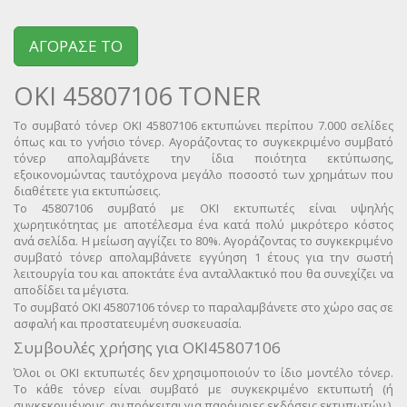
ΑΓΟΡΑΣΕ ΤΟ
OKI 45807106 TONER
Το συμβατό τόνερ OKI 45807106 εκτυπώνει περίπου 7.000 σελίδες
όπως και το γνήσιο τόνερ. Αγοράζοντας το συγκεκριμένο συμβατό
τόνερ απολαμβάνετε την ίδια ποιότητα εκτύπωσης,
εξοικονομώντας ταυτόχρονα μεγάλο ποσοστό των χρημάτων που
διαθέτετε για εκτυπώσεις.
Το 45807106 συμβατό με OKI εκτυπωτές είναι υψηλής
χωρητικότητας με αποτέλεσμα ένα κατά πολύ μικρότερο κόστος
ανά σελίδα. Η μείωση αγγίζει το 80%. Αγοράζοντας το συγκεκριμένο
συμβατό τόνερ απολαμβάνετε εγγύηση 1 έτους για την σωστή
λειτουργία του και αποκτάτε ένα ανταλλακτικό που θα συνεχίζει να
αποδίδει τα μέγιστα.
Το συμβατό OKI 45807106 τόνερ το παραλαμβάνετε στο χώρο σας σε
ασφαλή και προστατευμένη συσκευασία.
Συμβουλές χρήσης για OKI
45807106
Όλοι οι OKI εκτυπωτές δεν χρησιμοποιούν το ίδιο μοντέλο τόνερ.
Το κάθε τόνερ είναι συμβατό με συγκεκριμένο εκτυπωτή (ή
συγκεκριμένους, αν πρόκειται για παρόμοιες εκδόσεις εκτυπωτών ).