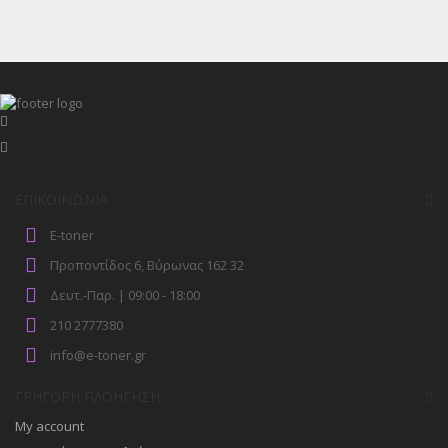
ΕΠΙΚΟΙΝΩΝΊΑ
E-toner
Προποντίδος 6, Βύρωνας 162 32
Δευτ.-Παρ. | 09:00 - 18:00
210 2777380
info@e-toner.gr
ΓΡΉΓΟΡΗ ΠΛΟΉΓΗΣΗ
My account