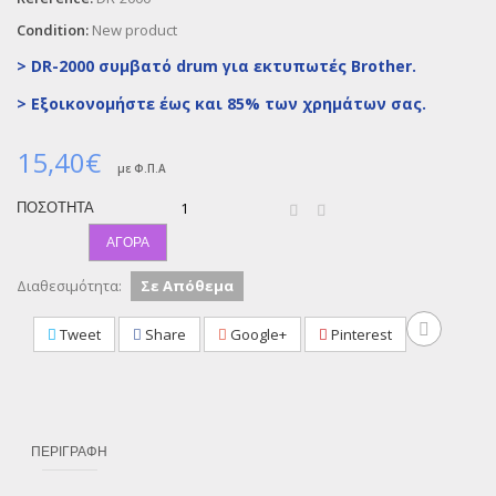
Condition:
New product
> DR-2000 συμβατό drum για εκτυπωτές Brother.
>
Εξοικονομήστε έως και 85% των χρημάτων σας.
15,40€
με Φ.Π.Α
ΠΟΣΌΤΗΤΑ
ΑΓΟΡΆ
Διαθεσιμότητα:
Σε Απόθεμα
Tweet
Share
Google+
Pinterest
ΠΕΡΙΓΡΑΦΉ