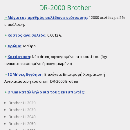
DR-2000 Brother
>
Μέγιστος αριθμός σελίδων εκτύπωσης
:
12000 σελίδες με 5%
επικάλυψη.
>
Κόστος ανά σελίδα
:
0,0012 €.
>
Χρώμα
: Μαύρο.
>
Κατάσταση
: Νέο drum, σφραγισμένο στο κουτί του (όχι
ανακατασκευασμένο ή αναγομωμένο).
>
12 Μήνες Εγγύηση
: Επιλέγετε Επιστροφή Χρημάτων ή
Αντικατάσταση του drum DR-2000 Brother.
>
Drum
κατάλληλο για τους εκτυπωτές
:
Brother HL2020
Brother HL2030
Brother HL2040
Brother HL2050