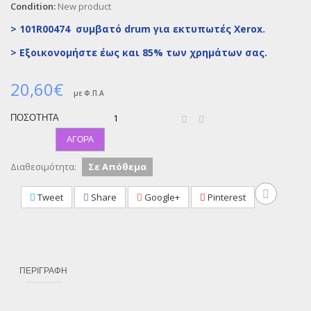
Condition:
New product
> 101R00474 συμβατό drum για εκτυπωτές Xerox.
>
Εξοικονομήστε έως και 85% των χρημάτων σας.
20,60€
με Φ.Π.Α
ΠΟΣΌΤΗΤΑ
ΑΓΟΡΆ
Διαθεσιμότητα:
Σε Απόθεμα
Tweet
Share
Google+
Pinterest
ΠΕΡΙΓΡΑΦΉ