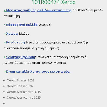
101R00474 Xerox
>
Μέγιστος αριθμός σελίδων εκτύπωσης
:
10000 σελίδες με 5%
επικάλυψη.
>
Κόστος ανά σελίδα
:
0,0020 €.
>
Χρώμα
: Μαύρο.
>
Κατάσταση
: Νέο drum, σφραγισμένο στο κουτί του (όχι
ανακατασκευασμένο ή αναγομωμένο).
>
12 Μήνες Εγγύηση
: Επιλέγετε Επιστροφή Χρημάτων ή
Αντικατάσταση του drum 101R00474 Xerox.
>
Drum
κατάλληλο για τους εκτυπωτές
:
Xerox Phaser 3052
Xerox Phaser 3260
Xerox Workcentre 3215
Xerox Workcentre 3225