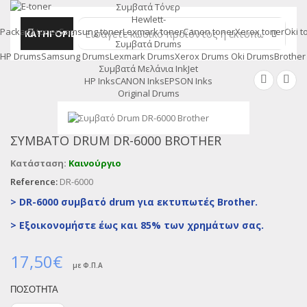
Συμβατά Τόνερ
MENU
Hewlett-
Packard toner
Samsung toner
Lexmark toner
Canon toner
Xerox toner
Oki t
ΚΑΤΗΓΟΡΙΕΣ
Συμβατά Drums
HP Drums
Samsung Drums
Lexmark Drums
Xerox Drums
Oki Drums
Brother
Συμβατά Μελάνια InkJet
HP Inks
CANON Inks
EPSON Inks
Original Drums
ΣΥΜΒΑΤΌ DRUM DR-6000 BROTHER
Κατάσταση:
Καινούργιο
Reference:
DR-6000
> DR-6000 συμβατό drum για εκτυπωτές Brother.
>
Εξοικονομήστε έως και 85% των χρημάτων σας.
17,50€
με Φ.Π.Α
ΠΟΣΌΤΗΤΑ