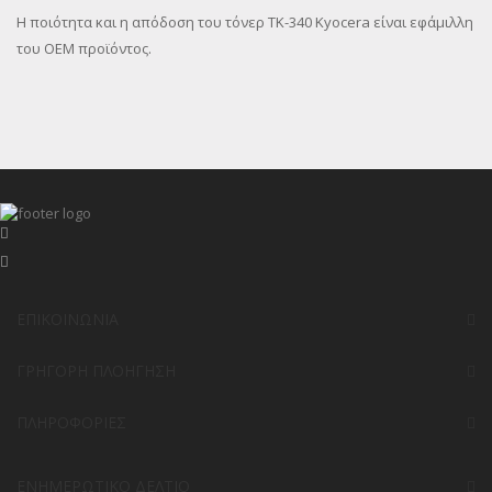
Η ποιότητα και η απόδοση του τόνερ TK-340 Kyocera είναι εφάμιλλη
του OEM προϊόντος.
ΕΠΙΚΟΙΝΩΝΊΑ
ΓΡΉΓΟΡΗ ΠΛΟΉΓΗΣΗ
ΠΛΗΡΟΦΟΡΊΕΣ
ΕΝΗΜΕΡΩΤΙΚΌ ΔΕΛΤΊΟ