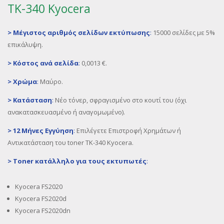
TK-340 Kyocera
>
Μέγιστος αριθμός σελίδων εκτύπωσης
:
15000 σελίδες με 5%
επικάλυψη.
>
Κόστος ανά σελίδα
:
0,0013 €.
>
Χρώμα
:
Μαύρο.
>
Κατάσταση
:
Νέο τόνερ, σφραγισμένο στο κουτί του (όχι
ανακατασκευασμένο ή αναγομωμένο).
>
12 Μήνες Εγγύηση
:
Επιλέγετε Επιστροφή Χρημάτων ή
Αντικατάσταση του toner TK-340 Kyocera.
>
Toner
κατάλληλο για τους εκτυπωτές
:
Kyocera FS2020
Kyocera FS2020d
Kyocera FS2020dn